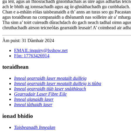
gu lèir, agus an fhiosrachadh gnìomhachais as ùire agus adhartas teic
ach le bhith ag ionnsachadh agus ag ùr-ghnàthachadh gu cunbhalach.
Chan e a-mhàin eòlas taisbeanaidh a th’ anns an turas seo gu Pacastan,
agus toraidhean na companaidh a dhèanamh nas soilleire air a’ mharga
Tha sinn a’ toirt cuireadh dùrachdach do gach neach tadhal oirnn agus
chruthachadh airson teicneòlas gearraidh leusair! A’ coimhead air ad
Àm puist: 31 Dàmhair 2024
EMAIL:inquiry@lxshow.net
Fòn: 17763426914
toraidhean
Inneal gearraidh laser meatailt duilleig
Inneal gearraidh laser meatailt duilleig is tiùba
Inneal gearraidh tiùb laser snàithleach
Gearradair Laser Fibre Eile
Inneal glanaidh laser
Inneal tàthaidh laser
ionad bhidio
Taisbeanadh Innealan