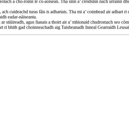
neòlach a cho-roinn le co-aoisean. Tha sinn a’ creidsinn nach urrainn 
 ach cuideachd turas fàis is adhartais. Tha mi a’ coimhead air adhart ri 
idh eadar-nàiseanta.
 ar stiùireadh, agus fianais a thoirt air a’ mhionaid chudromach seo cò
hart ri bhith gad choinneachadh aig Taisbeanadh Inneal Gearraidh Leusa