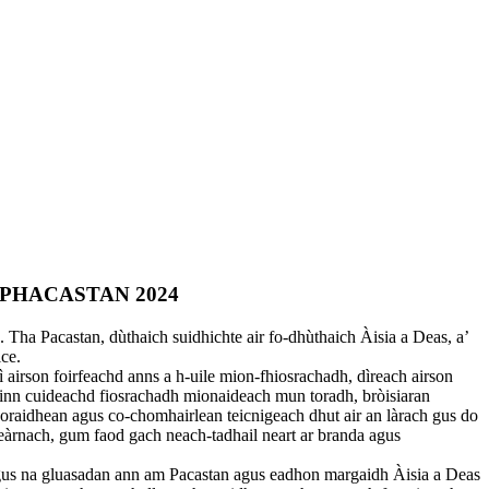
IS PHACASTAN 2024
a Pacastan, dùthaich suidhichte air fo-dhùthaich Àisia a Deas, a’
ice.
ì airson foirfeachd anns a h-uile mion-fhiosrachadh, dìreach airson
 sinn cuideachd fiosrachadh mionaideach mun toradh, bròisiaran
oraidhean agus co-chomhairlean teicnigeach dhut air an làrach gus do
cheàrnach, gum faod gach neach-tadhail neart ar branda agus
s agus na gluasadan ann am Pacastan agus eadhon margaidh Àisia a Deas