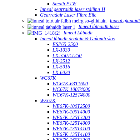
Sreath PTW
Inneal gearraidh laser stàilinn-H
Gearradair Laser Fibre Eile
Inneal glanaidh
Inneal tàthaidh laser
Inneal Lùbadh
Inneal lùbadh dealain & Gnìomh sìos
ESP65-2500
LX-1030
LX-350T-1250
LX-3512
LX-5016
LX-6020
WC67K
WC67K-63T1600
WC67K-100T4000
WC67K-125T4000
WE67K
WE67K-100T2500
WE67K-100T4000
WE67K-125T3200
WE67K-125T4000
WE67K-130T4100
WE67K-135T4100
WE67K-160T3200