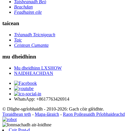
Taisbeanadh Beò
Beachdan
Feadhainn eile
taicean
Trèanadh Teicnigeach
Taic
Ceistean Cumanta
mu dheidhinn
Mu dheidhinn LXSHOW
NAIDHEACHDAN
WhatsApp: +8617763426914
© Dlighe-sgrìobhaidh - 2010-2026: Gach còir glèidhte.
Toraidhean teth
-
Mapa-làraich
-
Raon Poileasaidh Prìobhaideachd
Cuir Post-d