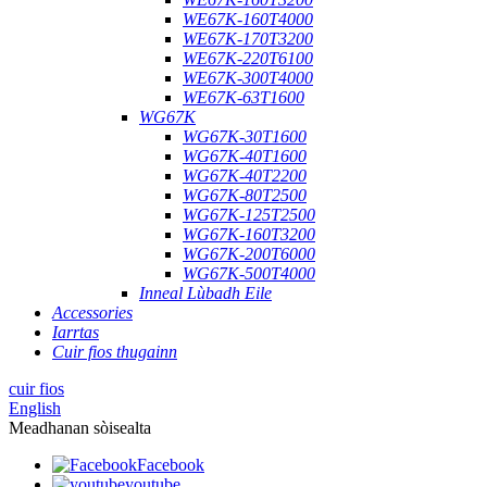
WE67K-160T4000
WE67K-170T3200
WE67K-220T6100
WE67K-300T4000
WE67K-63T1600
WG67K
WG67K-30T1600
WG67K-40T1600
WG67K-40T2200
WG67K-80T2500
WG67K-125T2500
WG67K-160T3200
WG67K-200T6000
WG67K-500T4000
Inneal Lùbadh Eile
Accessories
Iarrtas
Cuir fios thugainn
cuir fios
English
Meadhanan sòisealta
Facebook
youtube