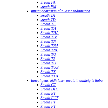
Sreath PA
sreath PM
Inneal gearraidh tiùb laser snàithleach
sreath TA
sreath TD
Sreath TE
Sreath TH
Sreath THA
Sreath TIV
Sreath TN
Sreath TNA
Sreath TNB
Sreath TQ
Sreath TS
Sreath TU
Sreath TUB
Sreath TX
Sreath TXA
Inneal gearraidh laser meatailt duilleig is tiùba
Sreath CT
Sreath DHT
Sreath ET
Sreath FCT
Sreath FT
Sreath PT