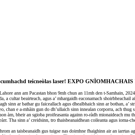
d le cumhachd teicneòlas laser! EXPO GNÌOMHACHA
Lahore ann am Pacastan bhon 9mh chun an 11mh den t-Samhain, 2024. Th
ada, a cultar beairteach, agus a’ mhargaidh eaconamach shoirbheachail a
gh sinn ar bathar gu faiceallach agus dhealbhaich sinn ar bothan, a’ str
eo, chan e a-mhàin gun do dh’ullaich sinn innealan corporra, ach thug
on àm, bheir an sgioba proifeasanta againn ro-ràdh mionaideach mu th
heàrr. Tha sinn a’ creidsinn, tro thaisbeanaidhean coileanta agus ioma-
 cothrom an taisbeanaidh gus tuigse nas doimhne fhaighinn air an iarrta