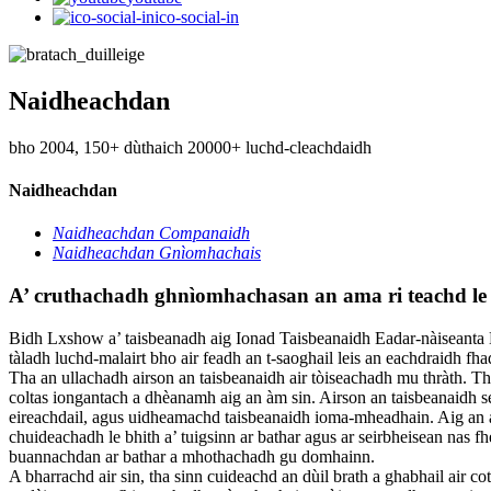
ico-social-in
Naidheachdan
bho 2004, 150+ dùthaich 20000+ luchd-cleachdaidh
Naidheachdan
Naidheachdan Companaidh
Naidheachdan Gnìomhachais
A’ cruthachadh ghnìomhachasan an ama ri teach
Bidh Lxshow a’ taisbeanadh aig Ionad Taisbeanaidh Eadar-nàiseanta 
tàladh luchd-malairt bho air feadh an t-saoghail leis an eachdraidh fh
Tha an ullachadh airson an taisbeanaidh air tòiseachadh mu thràth. Tha
coltas iongantach a dhèanamh aig an àm sin. Airson an taisbeanaidh s
eireachdail, agus uidheamachd taisbeanaidh ioma-mheadhain. Aig an a
chuideachadh le bhith a’ tuigsinn ar bathar agus ar seirbheisean nas f
buannachdan ar bathar a mhothachadh gu domhainn.
A bharrachd air sin, tha sinn cuideachd an dùil brath a ghabhail air