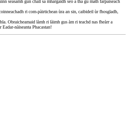
dhuinn seasamh gun chall sa mhargaidh seo a tha gu math farpaiseach
coinneachadh ri com-pàirtichean ùra an sin, caibideil ùr fhosgladh,
mhla. Obraicheamaid làmh ri làimh gus àm ri teachd nas fheàrr a
ir Eadar-nàiseanta Phacastan!