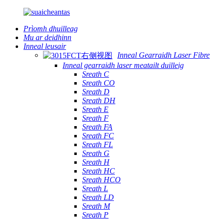
Prìomh dhuilleag
Mu ar deidhinn
Inneal leusair
Inneal Gearraidh Laser Fibre
Inneal gearraidh laser meatailt duilleig
Sreath C
Sreath CO
Sreath D
Sreath DH
Sreath E
Sreath F
Sreath FA
Sreath FC
Sreath FL
Sreath G
Sreath H
Sreath HC
Sreath HCO
Sreath L
Sreath LD
Sreath M
Sreath P