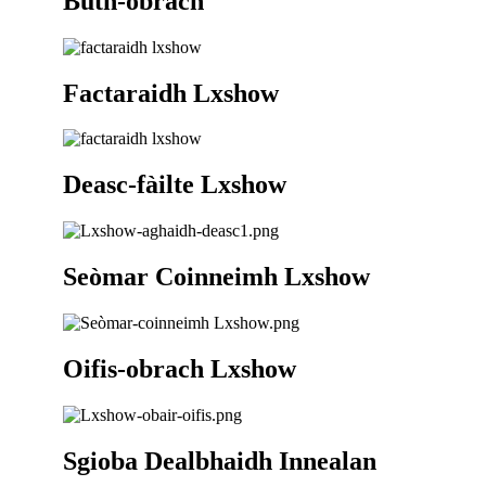
Bùth-obrach
Factaraidh Lxshow
Deasc-fàilte Lxshow
Seòmar Coinneimh Lxshow
Oifis-obrach Lxshow
Sgioba Dealbhaidh Innealan