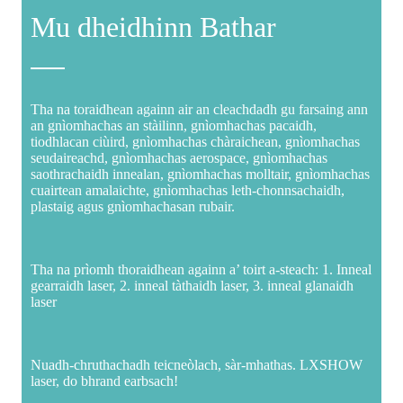
Mu dheidhinn Bathar
Tha na toraidhean againn air an cleachdadh gu farsaing ann
an gnìomhachas an stàilinn, gnìomhachas pacaidh,
tiodhlacan ciùird, gnìomhachas chàraichean, gnìomhachas
seudaireachd, gnìomhachas aerospace, gnìomhachas
saothrachaidh innealan, gnìomhachas molltair, gnìomhachas
cuairtean amalaichte, gnìomhachas leth-chonnsachaidh,
plastaig agus gnìomhachasan rubair.
Tha na prìomh thoraidhean againn a’ toirt a-steach: 1. Inneal
gearraidh laser, 2. inneal tàthaidh laser, 3. inneal glanaidh
laser
Nuadh-chruthachadh teicneòlach, sàr-mhathas. LXSHOW
laser, do bhrand earbsach!