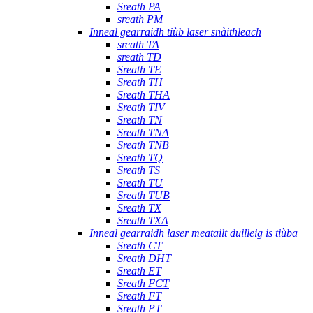
Sreath PA
sreath PM
Inneal gearraidh tiùb laser snàithleach
sreath TA
sreath TD
Sreath TE
Sreath TH
Sreath THA
Sreath TIV
Sreath TN
Sreath TNA
Sreath TNB
Sreath TQ
Sreath TS
Sreath TU
Sreath TUB
Sreath TX
Sreath TXA
Inneal gearraidh laser meatailt duilleig is tiùba
Sreath CT
Sreath DHT
Sreath ET
Sreath FCT
Sreath FT
Sreath PT