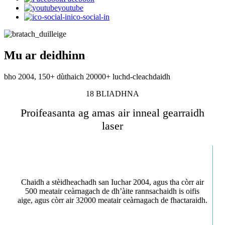
youtube
ico-social-in
Mu ar deidhinn
bho 2004, 150+ dùthaich 20000+ luchd-cleachdaidh
18 BLIADHNA
Proifeasanta ag amas air inneal gearraidh
laser
Chaidh a stèidheachadh san Iuchar 2004, agus tha còrr air
500 meatair ceàrnagach de dh’àite rannsachaidh is oifis
aige, agus còrr air 32000 meatair ceàrnagach de fhactaraidh.