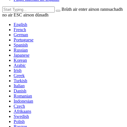
Brùth air enter airson rannsachadh
no air ESC airson dùnadh
English
French
German
Portuguese
Spanish
Russian
Japanese
Korean
Arabic
Irish
Greek
Turkish
Italian
Danish
Romanian
Indonesian
Czech
Afrikaans
Swedish
Polish
Basque