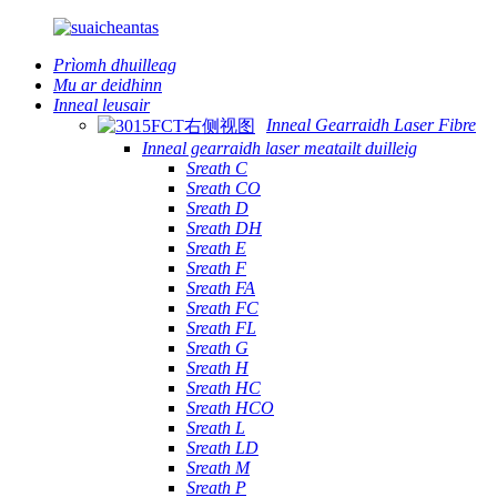
Prìomh dhuilleag
Mu ar deidhinn
Inneal leusair
Inneal Gearraidh Laser Fibre
Inneal gearraidh laser meatailt duilleig
Sreath C
Sreath CO
Sreath D
Sreath DH
Sreath E
Sreath F
Sreath FA
Sreath FC
Sreath FL
Sreath G
Sreath H
Sreath HC
Sreath HCO
Sreath L
Sreath LD
Sreath M
Sreath P