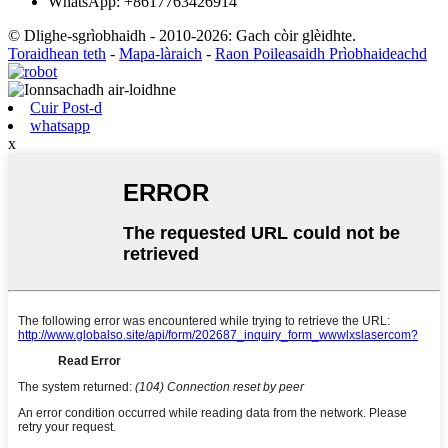
WhatsApp: +8617763426914
© Dlighe-sgrìobhaidh - 2010-2026: Gach còir glèidhte.
Toraidhean teth
-
Mapa-làraich
-
Raon Poileasaidh Prìobhaideachd
Cuir Post-d
whatsapp
x