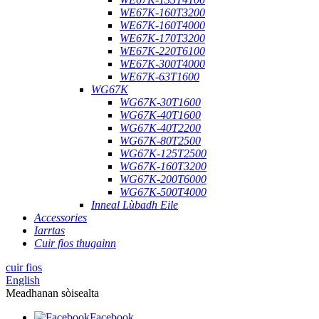
WE67K-160T3200
WE67K-160T4000
WE67K-170T3200
WE67K-220T6100
WE67K-300T4000
WE67K-63T1600
WG67K
WG67K-30T1600
WG67K-40T1600
WG67K-40T2200
WG67K-80T2500
WG67K-125T2500
WG67K-160T3200
WG67K-200T6000
WG67K-500T4000
Inneal Lùbadh Eile
Accessories
Iarrtas
Cuir fios thugainn
cuir fios
English
Meadhanan sòisealta
Facebook