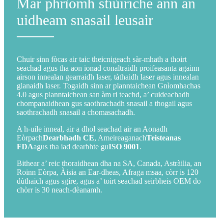
Mar phrìomh stiùiriche ann an
uidheam snasail leusair
Chuir sinn fòcas air taic theicnigeach sàr-mhath a thoirt
seachad agus tha aon ionad conaltraidh proifeasanta againn
airson innealan gearraidh laser, tàthaidh laser agus innealan
glanaidh laser. Togaidh sinn ar planntaichean Gnìomhachas
4.0 agus planntaichean san àm ri teachd, a’ cuideachadh
chompanaidhean gus saothrachadh snasail a thogail agus
saothrachadh snasail a chomasachadh.
A h-uile inneal, air a dhol seachad air an Aonadh
Eòrpach
Dearbhadh CE
, Ameireaganach
Teisteanas
FDA
agus tha iad dearbhte gu
ISO 9001
.
Bithear a’ reic thoraidhean dha na SA, Canada, Astràilia, an
Roinn Eòrpa, Àisia an Ear-dheas, Afraga msaa, còrr is 120
dùthaich agus sgìre, agus a’ toirt seachad seirbheis OEM do
chòrr is 30 neach-dèanamh.