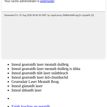
Inneal gearraidh laser meatailt duilleig
Inneal gearraidh laser meatailt duilleig is tiùba
Inneal gearraidh tiùb laser snàithleach
Inneal gearraidh laser àrd-chumhachd
Gearradair Laser Meatailt Beag
Inneal glanaidh laser
Inneal tàthaidh laser
Faigh luachan an-asgaidh