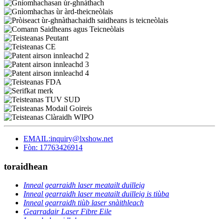
EMAIL:inquiry@lxshow.net
Fòn: 17763426914
toraidhean
Inneal gearraidh laser meatailt duilleig
Inneal gearraidh laser meatailt duilleig is tiùba
Inneal gearraidh tiùb laser snàithleach
Gearradair Laser Fibre Eile