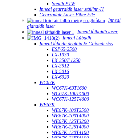
Sreath PTW
Inneal gearraidh laser stàilinn-H
Gearradair Laser Fibre Eile
Inneal
glanaidh laser
Inneal tàthaidh laser
Inneal Lùbadh
Inneal lùbadh dealain & Gnìomh sìos
ESP65-2500
LX-1030
LX-350T-1250
LX-3512
LX-5016
LX-6020
WC67K
WC67K-63T1600
WC67K-100T4000
WC67K-125T4000
WE67K
WE67K-100T2500
WE67K-100T4000
WE67K-125T3200
WE67K-125T4000
WE67K-130T4100
WE67K-135T4100