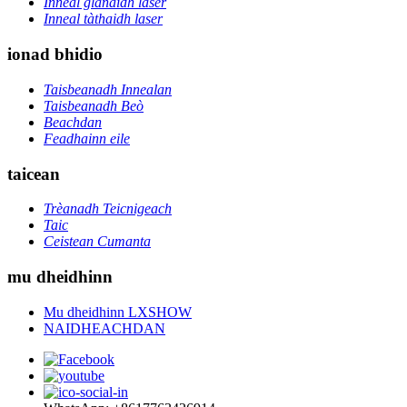
Inneal glanaidh laser
Inneal tàthaidh laser
ionad bhidio
Taisbeanadh Innealan
Taisbeanadh Beò
Beachdan
Feadhainn eile
taicean
Trèanadh Teicnigeach
Taic
Ceistean Cumanta
mu dheidhinn
Mu dheidhinn LXSHOW
NAIDHEACHDAN