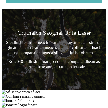
Cruthaich Saoghal Ùr le Laser
Stèidhichte air an neach-ceannach, ag amas air strì, ùr-
ghnàthachadh leantainneach, agus a’ coileanadh luach
na companaidh agus aislingean luchd-obrach.
Ro 2040 bidh sinn mar aon de na companaidhean as
cudromaiche ann an raon an leusair.