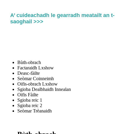
A’ cuideachadh le gearradh meatailt an t-
saoghail >>>
Bùth-obrach
Factaraidh Lxshow
Deasc-fàilte
Seòmar Coinneimh
Oifis-obrach Lxshow
Sgioba Dealbhaidh Innealan
Oifis Fàilte
Sgioba reic 1
Sgioba reic 2
Seòmar Trèanaidh