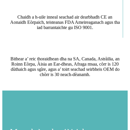
Chaidh a h-uile inneal seachad air dearbhadh CE an
Aonaidh Eòrpaich, teisteanas FDA Ameireaganach agus tha
iad barrantaichte gu ISO 9001.
Bithear a’ reic thoraidhean dha na SA, Canada, Astràilia, an
Roinn Eòrpa, Àisia an Ear-dheas, Afraga msaa, còrr is 120
dùthaich agus sgìre, agus a’ toirt seachad seirbheis OEM do
chòrr is 30 neach-dèanamh.