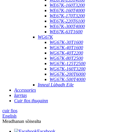
WE67K-160T3200
WE67K-160T4000
WE67K-170T3200
WE67K-220T6100
WE67K-300T4000
WE67K-63T1600
WG67K
WG67K-30T1600
WG67K-40T1600
WG67K-40T2200
WG67K-80T2500
WG67K-125T2500
WG67K-160T3200
WG67K-200T6000
WG67K-500T4000
Inneal Lùbadh Eile
Accessories
Iarrtas
Cuir fios thugainn
cuir fios
English
Meadhanan sòisealta
Facebook