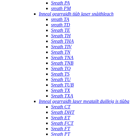
Sreath PA
sreath PM
Inneal gearraidh tiùb laser snàithleach
sreath TA
sreath TD
Sreath TE
Sreath TH
Sreath THA
Sreath TIV
Sreath TN
Sreath TNA
Sreath TNB
Sreath TQ
Sreath TS
Sreath TU
Sreath TUB
Sreath TX
Sreath TXA
Inneal gearraidh laser meatailt duilleig is tiùba
Sreath CT
Sreath DHT
Sreath ET
Sreath FCT
Sreath FT
Sreath PT