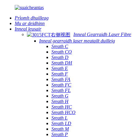
Prìomh dhuilleag
Mu ar deidhinn
Inneal leusair
Inneal Gearraidh Laser Fibre
Inneal gearraidh laser meatailt duilleig
Sreath C
Sreath CO
Sreath D
Sreath DH
Sreath E
Sreath F
Sreath FA
Sreath FC
Sreath FL
Sreath G
Sreath H
Sreath HC
Sreath HCO
Sreath L
Sreath LD
Sreath M
Sreath P