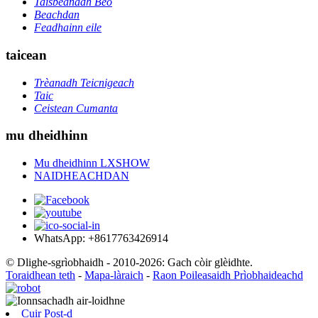
Taisbeanadh Beò
Beachdan
Feadhainn eile
taicean
Trèanadh Teicnigeach
Taic
Ceistean Cumanta
mu dheidhinn
Mu dheidhinn LXSHOW
NAIDHEACHDAN
WhatsApp: +8617763426914
© Dlighe-sgrìobhaidh - 2010-2026: Gach còir glèidhte.
Toraidhean teth
-
Mapa-làraich
-
Raon Poileasaidh Prìobhaideachd
Cuir Post-d