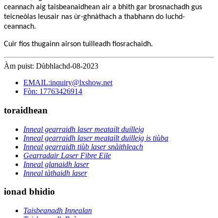
ceannach aig taisbeanaidhean air a bhith gar brosnachadh gus
teicneòlas leusair nas ùr-ghnàthach a thabhann do luchd-
ceannach.
Cuir fios thugainn airson tuilleadh fiosrachaidh.
Àm puist: Dùbhlachd-08-2023
EMAIL:inquiry@lxshow.net
Fòn: 17763426914
toraidhean
Inneal gearraidh laser meatailt duilleig
Inneal gearraidh laser meatailt duilleig is tiùba
Inneal gearraidh tiùb laser snàithleach
Gearradair Laser Fibre Eile
Inneal glanaidh laser
Inneal tàthaidh laser
ionad bhidio
Taisbeanadh Innealan