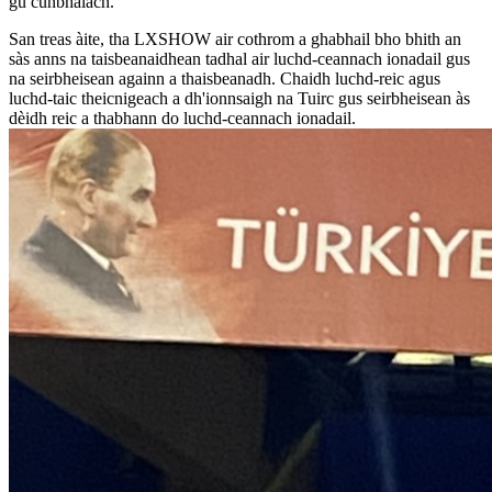
gu cunbhalach.
San treas àite, tha LXSHOW air cothrom a ghabhail bho bhith an
sàs anns na taisbeanaidhean tadhal air luchd-ceannach ionadail gus
na seirbheisean againn a thaisbeanadh. Chaidh luchd-reic agus
luchd-taic theicnigeach a dh'ionnsaigh na Tuirc gus seirbheisean às
dèidh reic a thabhann do luchd-ceannach ionadail.