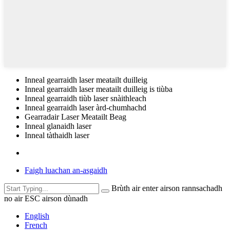
Inneal gearraidh laser meatailt duilleig
Inneal gearraidh laser meatailt duilleig is tiùba
Inneal gearraidh tiùb laser snàithleach
Inneal gearraidh laser àrd-chumhachd
Gearradair Laser Meatailt Beag
Inneal glanaidh laser
Inneal tàthaidh laser
Faigh luachan an-asgaidh
Brùth air enter airson rannsachadh
no air ESC airson dùnadh
English
French