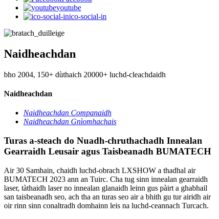
youtube
ico-social-in
Naidheachdan
bho 2004, 150+ dùthaich 20000+ luchd-cleachdaidh
Naidheachdan
Naidheachdan Companaidh
Naidheachdan Gnìomhachais
Turas a-steach do Nuadh-chruthachadh Innealan
Gearraidh Leusair agus Taisbeanadh BUMATECH
Air 30 Samhain, chaidh luchd-obrach LXSHOW a thadhal air
BUMATECH 2023 ann an Tuirc. Cha tug sinn innealan gearraidh
laser, tàthaidh laser no innealan glanaidh leinn gus pàirt a ghabhail
san taisbeanadh seo, ach tha an turas seo air a bhith gu tur airidh air
oir rinn sinn conaltradh domhainn leis na luchd-ceannach Turcach.