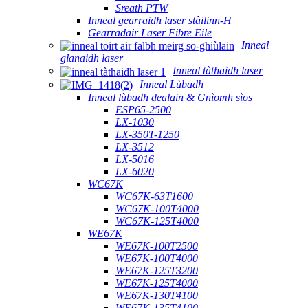
Sreath PTW
Inneal gearraidh laser stàilinn-H
Gearradair Laser Fibre Eile
Inneal
glanaidh laser
Inneal tàthaidh laser
Inneal Lùbadh
Inneal lùbadh dealain & Gnìomh sìos
ESP65-2500
LX-1030
LX-350T-1250
LX-3512
LX-5016
LX-6020
WC67K
WC67K-63T1600
WC67K-100T4000
WC67K-125T4000
WE67K
WE67K-100T2500
WE67K-100T4000
WE67K-125T3200
WE67K-125T4000
WE67K-130T4100
WE67K-135T4100