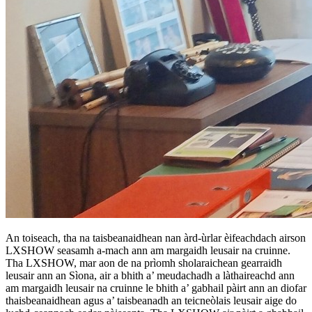
An toiseach, tha na taisbeanaidhean nan àrd-ùrlar èifeachdach airson
LXSHOW seasamh a-mach ann am margaidh leusair na cruinne.
Tha LXSHOW, mar aon de na prìomh sholaraichean gearraidh
leusair ann an Sìona, air a bhith a’ meudachadh a làthaireachd ann
am margaidh leusair na cruinne le bhith a’ gabhail pàirt ann an diofar
thaisbeanaidhean agus a’ taisbeanadh an teicneòlais leusair aige do