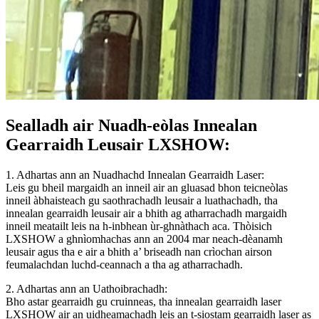
Sealladh air Nuadh-eòlas Innealan
Gearraidh Leusair LXSHOW:
1. Adhartas ann an Nuadhachd Innealan Gearraidh Laser:
Leis gu bheil margaidh an inneil air an gluasad bhon teicneòlas
inneil àbhaisteach gu saothrachadh leusair a luathachadh, tha
innealan gearraidh leusair air a bhith ag atharrachadh margaidh
inneil meatailt leis na h-inbhean ùr-ghnàthach aca. Thòisich
LXSHOW a ghnìomhachas ann an 2004 mar neach-dèanamh
leusair agus tha e air a bhith a’ briseadh nan crìochan airson
feumalachdan luchd-ceannach a tha ag atharrachadh.
2. Adhartas ann an Uathoibrachadh:
Bho astar gearraidh gu cruinneas, tha innealan gearraidh laser
LXSHOW air an uidheamachadh leis an t-siostam gearraidh laser as