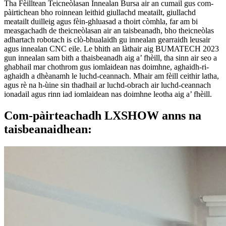
Tha Fèilltean Teicneòlasan Innealan Bursa air an cumail gus com-
pàirtichean bho roinnean leithid giullachd meatailt, giullachd
meatailt duilleig agus fèin-ghluasad a thoirt còmhla, far am bi
measgachadh de theicneòlasan air an taisbeanadh, bho theicneòlas
adhartach robotach is clò-bhualaidh gu innealan gearraidh leusair
agus innealan CNC eile. Le bhith an làthair aig BUMATECH 2023
gun innealan sam bith a thaisbeanadh aig a’ fhèill, tha sinn air seo a
ghabhail mar chothrom gus iomlaidean nas doimhne, aghaidh-ri-
aghaidh a dhèanamh le luchd-ceannach. Mhair am fèill ceithir latha,
agus rè na h-ùine sin thadhail ar luchd-obrach air luchd-ceannach
ionadail agus rinn iad iomlaidean nas doimhne leotha aig a’ fhèill.
Com-pàirteachadh LXSHOW anns na
taisbeanaidhean: