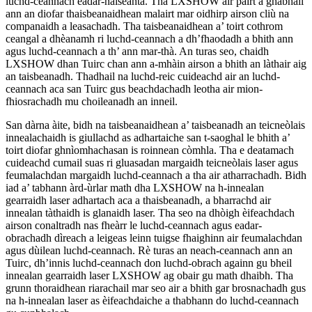
luchd-ceannach eadar-nàiseanta. Tha LXSHOW air pàirt a ghabhail
ann an diofar thaisbeanaidhean malairt mar oidhirp airson cliù na
companaidh a leasachadh. Tha taisbeanaidhean a’ toirt cothrom
ceangal a dhèanamh ri luchd-ceannach a dh’fhaodadh a bhith ann
agus luchd-ceannach a th’ ann mar-thà. An turas seo, chaidh
LXSHOW dhan Tuirc chan ann a-mhàin airson a bhith an làthair aig
an taisbeanadh. Thadhail na luchd-reic cuideachd air an luchd-
ceannach aca san Tuirc gus beachdachadh leotha air mion-
fhiosrachadh mu choileanadh an inneil.
San dàrna àite, bidh na taisbeanaidhean a’ taisbeanadh an teicneòlais
innealachaidh is giullachd as adhartaiche san t-saoghal le bhith a’
toirt diofar ghnìomhachasan is roinnean còmhla. Tha e deatamach
cuideachd cumail suas ri gluasadan margaidh teicneòlais laser agus
feumalachdan margaidh luchd-ceannach a tha air atharrachadh. Bidh
iad a’ tabhann àrd-ùrlar math dha LXSHOW na h-innealan
gearraidh laser adhartach aca a thaisbeanadh, a bharrachd air
innealan tàthaidh is glanaidh laser. Tha seo na dhòigh èifeachdach
airson conaltradh nas fheàrr le luchd-ceannach agus eadar-
obrachadh dìreach a leigeas leinn tuigse fhaighinn air feumalachdan
agus dùilean luchd-ceannach. Rè turas an neach-ceannach ann an
Tuirc, dh’innis luchd-ceannach don luchd-obrach againn gu bheil
innealan gearraidh laser LXSHOW ag obair gu math dhaibh. Tha
grunn thoraidhean riarachail mar seo air a bhith gar brosnachadh gus
na h-innealan laser as èifeachdaiche a thabhann do luchd-ceannach