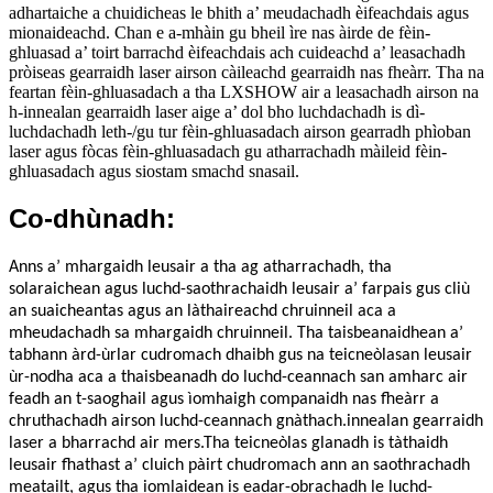
adhartaiche a chuidicheas le bhith a’ meudachadh èifeachdais agus
mionaideachd. Chan e a-mhàin gu bheil ìre nas àirde de fèin-
ghluasad a’ toirt barrachd èifeachdais ach cuideachd a’ leasachadh
pròiseas gearraidh laser airson càileachd gearraidh nas fheàrr. Tha na
feartan fèin-ghluasadach a tha LXSHOW air a leasachadh airson na
h-innealan gearraidh laser aige a’ dol bho luchdachadh is dì-
luchdachadh leth-/gu tur fèin-ghluasadach airson gearradh phìoban
laser agus fòcas fèin-ghluasadach gu atharrachadh màileid fèin-
ghluasadach agus siostam smachd snasail.
Co-dhùnadh:
Anns a’ mhargaidh leusair a tha ag atharrachadh, tha
solaraichean agus luchd-saothrachaidh leusair a’ farpais gus cliù
an suaicheantas agus an làthaireachd chruinneil aca a
mheudachadh sa mhargaidh chruinneil. Tha taisbeanaidhean a’
tabhann àrd-ùrlar cudromach dhaibh gus na teicneòlasan leusair
ùr-nodha aca a thaisbeanadh do luchd-ceannach san amharc air
feadh an t-saoghail agus ìomhaigh companaidh nas fheàrr a
chruthachadh airson luchd-ceannach gnàthach.
innealan gearraidh
laser a bharrachd air mers.
Tha teicneòlas glanadh is tàthaidh
leusair fhathast a’ cluich pàirt chudromach ann an saothrachadh
meatailt, agus tha iomlaidean is eadar-obrachadh le luchd-