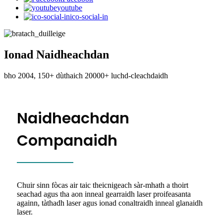
youtube
ico-social-in
Ionad Naidheachdan
bho 2004, 150+ dùthaich 20000+ luchd-cleachdaidh
Naidheachdan
Companaidh
Chuir sinn fòcas air taic theicnigeach sàr-mhath a thoirt
seachad agus tha aon inneal gearraidh laser proifeasanta
againn, tàthadh laser agus ionad conaltraidh inneal glanaidh
laser.