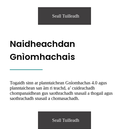
Seall Tuilleadh
Naidheachdan
Gnìomhachais
Togaidh sinn ar planntaichean Gnìomhachas 4.0 agus
planntaichean san àm ri teachd, a’ cuideachadh
chompanaidhean gus saothrachadh snasail a thogail agus
saothrachadh snasail a chomasachadh.
Seall Tuilleadh