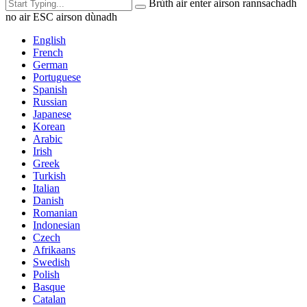
Brùth air enter airson rannsachadh
no air ESC airson dùnadh
English
French
German
Portuguese
Spanish
Russian
Japanese
Korean
Arabic
Irish
Greek
Turkish
Italian
Danish
Romanian
Indonesian
Czech
Afrikaans
Swedish
Polish
Basque
Catalan