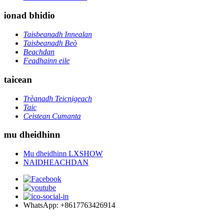
ionad bhidio
Taisbeanadh Innealan
Taisbeanadh Beò
Beachdan
Feadhainn eile
taicean
Trèanadh Teicnigeach
Taic
Ceistean Cumanta
mu dheidhinn
Mu dheidhinn LXSHOW
NAIDHEACHDAN
WhatsApp: +8617763426914