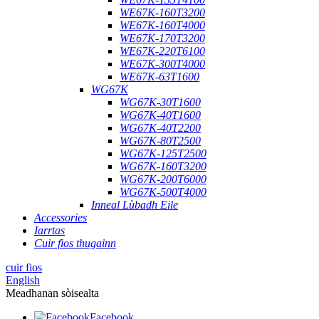
WE67K-160T3200
WE67K-160T4000
WE67K-170T3200
WE67K-220T6100
WE67K-300T4000
WE67K-63T1600
WG67K
WG67K-30T1600
WG67K-40T1600
WG67K-40T2200
WG67K-80T2500
WG67K-125T2500
WG67K-160T3200
WG67K-200T6000
WG67K-500T4000
Inneal Lùbadh Eile
Accessories
Iarrtas
Cuir fios thugainn
cuir fios
English
Meadhanan sòisealta
Facebook