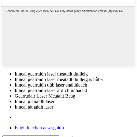
Inneal gearraidh laser meatailt duilleig
Inneal gearraidh laser meatailt duilleig is tiùba
Inneal gearraidh tiùb laser snàithleach
Inneal gearraidh laser àrd-chumhachd
Gearradair Laser Meatailt Beag
Inneal glanaidh laser
Inneal tàthaidh laser
Faigh luachan an-asgaidh