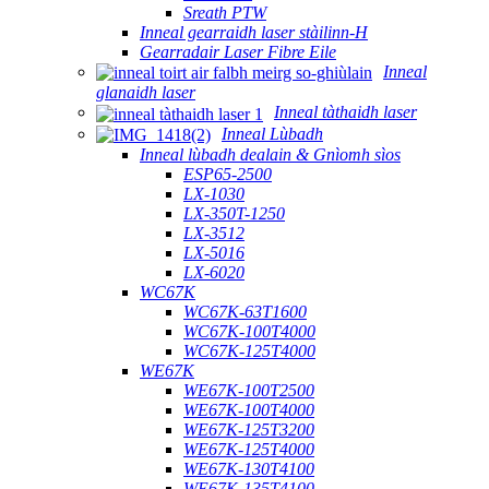
Sreath PTW
Inneal gearraidh laser stàilinn-H
Gearradair Laser Fibre Eile
Inneal
glanaidh laser
Inneal tàthaidh laser
Inneal Lùbadh
Inneal lùbadh dealain & Gnìomh sìos
ESP65-2500
LX-1030
LX-350T-1250
LX-3512
LX-5016
LX-6020
WC67K
WC67K-63T1600
WC67K-100T4000
WC67K-125T4000
WE67K
WE67K-100T2500
WE67K-100T4000
WE67K-125T3200
WE67K-125T4000
WE67K-130T4100
WE67K-135T4100