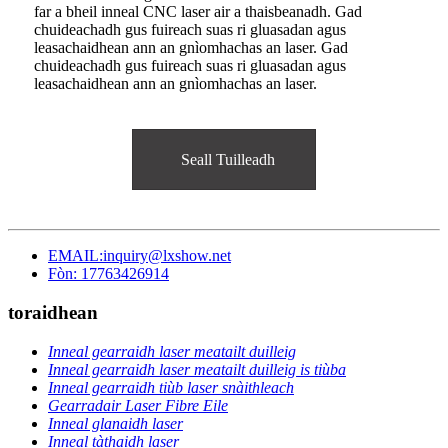
far a bheil inneal CNC laser air a thaisbeanadh. Gad
chuideachadh gus fuireach suas ri gluasadan agus
leasachaidhean ann an gnìomhachas an laser. Gad
chuideachadh gus fuireach suas ri gluasadan agus
leasachaidhean ann an gnìomhachas an laser.
Seall Tuilleadh
EMAIL:inquiry@lxshow.net
Fòn: 17763426914
toraidhean
Inneal gearraidh laser meatailt duilleig
Inneal gearraidh laser meatailt duilleig is tiùba
Inneal gearraidh tiùb laser snàithleach
Gearradair Laser Fibre Eile
Inneal glanaidh laser
Inneal tàthaidh laser