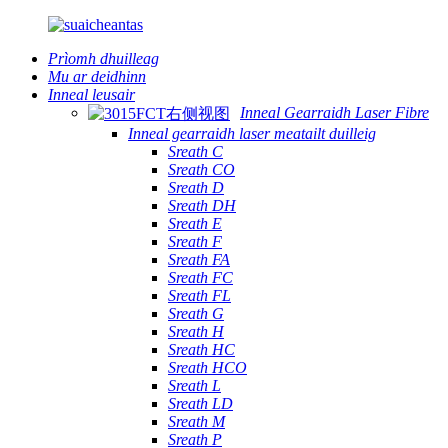
Prìomh dhuilleag
Mu ar deidhinn
Inneal leusair
Inneal Gearraidh Laser Fibre
Inneal gearraidh laser meatailt duilleig
Sreath C
Sreath CO
Sreath D
Sreath DH
Sreath E
Sreath F
Sreath FA
Sreath FC
Sreath FL
Sreath G
Sreath H
Sreath HC
Sreath HCO
Sreath L
Sreath LD
Sreath M
Sreath P