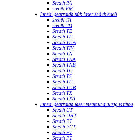
Sreath PA
sreath PM
Inneal gearraidh tiùb laser snàithleach
sreath TA
sreath TD
Sreath TE
Sreath TH
Sreath THA
Sreath TIV
Sreath TN
Sreath TNA
Sreath TNB
Sreath TQ
Sreath TS
Sreath TU
Sreath TUB
Sreath TX
Sreath TXA
Inneal gearraidh laser meatailt duilleig is tiùba
Sreath CT
Sreath DHT
Sreath ET
Sreath FCT
Sreath FT
Sreath PT