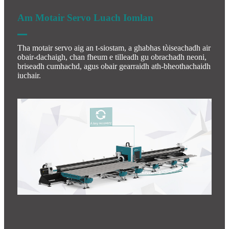
Am Motair Servo Luach Iomlan
Tha motair servo aig an t-siostam, a ghabhas tòiseachadh air
obair-dachaigh, chan fheum e tilleadh gu obrachadh neoni,
briseadh cumhachd, agus obair gearraidh ath-bheothachaidh
iuchair.