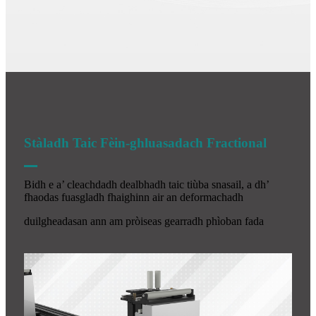
Stàladh Taic Fèin-ghluasadach Fractional
Bidh e a’ cleachdadh dealbhadh taic tiùba snasail, a dh’
fhaodas fuasgladh fhaighinn air an deformachadh
duilgheadasan ann am pròiseas gearradh phìoban fada