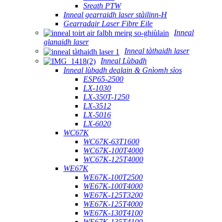
Sreath PTW
Inneal gearraidh laser stàilinn-H
Gearradair Laser Fibre Eile
Inneal
glanaidh laser
Inneal tàthaidh laser
Inneal Lùbadh
Inneal lùbadh dealain & Gnìomh sìos
ESP65-2500
LX-1030
LX-350T-1250
LX-3512
LX-5016
LX-6020
WC67K
WC67K-63T1600
WC67K-100T4000
WC67K-125T4000
WE67K
WE67K-100T2500
WE67K-100T4000
WE67K-125T3200
WE67K-125T4000
WE67K-130T4100
WE67K-135T4100