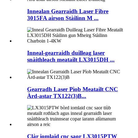
Innealan Gearraidh Laser Fibre
3015FA airson Stàilinn M ...
Inneal-gearraidh duilleag laser
snàithleach meatailt LX3015DH ...
Gearradh Laser Pìob Meatailt CNC
Àrd-astar TX122(3)B...
Clàr iomlaid cnc saor LX3015PTW