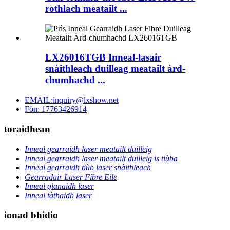
rothlach meatailt ...
LX26016TGB Inneal-lasair
snàithleach duilleag meatailt àrd-
chumhachd ...
EMAIL:inquiry@lxshow.net
Fòn: 17763426914
toraidhean
Inneal gearraidh laser meatailt duilleig
Inneal gearraidh laser meatailt duilleig is tiùba
Inneal gearraidh tiùb laser snàithleach
Gearradair Laser Fibre Eile
Inneal glanaidh laser
Inneal tàthaidh laser
ionad bhidio