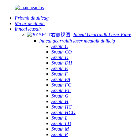
Prìomh dhuilleag
Mu ar deidhinn
Inneal leusair
Inneal Gearraidh Laser Fibre
Inneal gearraidh laser meatailt duilleig
Sreath C
Sreath CO
Sreath D
Sreath DH
Sreath E
Sreath F
Sreath FA
Sreath FC
Sreath FL
Sreath G
Sreath H
Sreath HC
Sreath HCO
Sreath L
Sreath LD
Sreath M
Sreath P