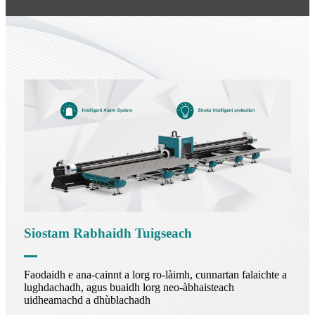
Siostam Rabhaidh Tuigseach
Faodaidh e ana-cainnt a lorg ro-làimh, cunnartan falaichte a
lughdachadh, agus buaidh lorg neo-àbhaisteach
uidheamachd a dhùblachadh