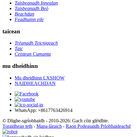
Taisbeanadh Innealan
Taisbeanadh Beò
Beachdan
Feadhainn eile
taicean
Trèanadh Teicnigeach
Taic
Ceistean Cumanta
mu dheidhinn
Mu dheidhinn LXSHOW
NAIDHEACHDAN
WhatsApp: +8617763426914
© Dlighe-sgrìobhaidh - 2010-2026: Gach còir glèidhte.
Toraidhean teth
-
Mapa-làraich
-
Raon Poileasaidh Prìobhaideachd