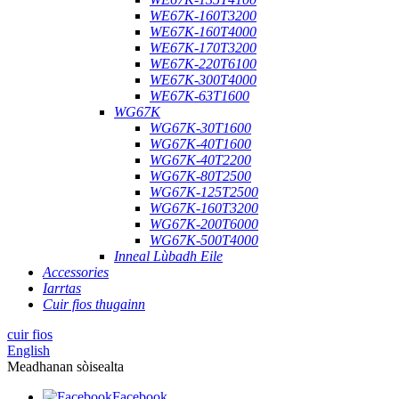
WE67K-160T3200
WE67K-160T4000
WE67K-170T3200
WE67K-220T6100
WE67K-300T4000
WE67K-63T1600
WG67K
WG67K-30T1600
WG67K-40T1600
WG67K-40T2200
WG67K-80T2500
WG67K-125T2500
WG67K-160T3200
WG67K-200T6000
WG67K-500T4000
Inneal Lùbadh Eile
Accessories
Iarrtas
Cuir fios thugainn
cuir fios
English
Meadhanan sòisealta
Facebook