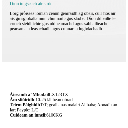
Dìon tuigseach air stròc
Lorg pròiseas iomlan ceann gearraidh ag obair, cuir fios air
ais gu sgiobalta mun chunnart agus stad e. Dìon dùbailte le
crìoch stèidhichte gus uidheamachd agus sàbhailteachd
pearsanta a leasachadh agus cunnart a lughdachadh
Àireamh a’ Mhodail
LX123TX
Àm stiùiridh
:10-25 làithean obrach
Teirm Pàighidh
T/T; gealltanas malairt Alibaba; Aonadh an
Iar; Payple; L/C
Cuideam an inneil
:6100KG