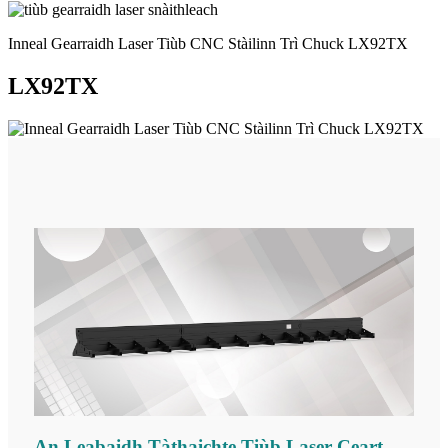
Inneal Gearraidh Laser Tiùb CNC Stàilinn Trì Chuck LX92TX
LX92TX
An Leabaidh Tàthaichte Tiùb Laser Ceart-