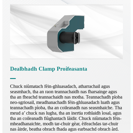
Dealbhadh Clamp Proifeasanta
Chuck niùmatach fèin-ghluasadach, atharrachail agus
seasmhach, tha an raon teannachaidh nas fharsainge agus
tha an fheachd teannachaidh nas motha. Teannachadh pìoba
neo-sgriosail, meadhanachadh fèin-ghluasadach luath agus
teannachadh pìoba, tha an coileanadh nas seasmhaiche. Tha
meud a’ chuck nas lugha, tha an inertia rothlaidh ìosal, agus
tha an coileanadh fiùghantach làidir. Chuck niùmatach fèin-
mheadhanaichte, modh tar-chuir gèar, èifeachdas tar-chuir
nas àirde, beatha obrach fhada agus earbsachd obrach àrd.