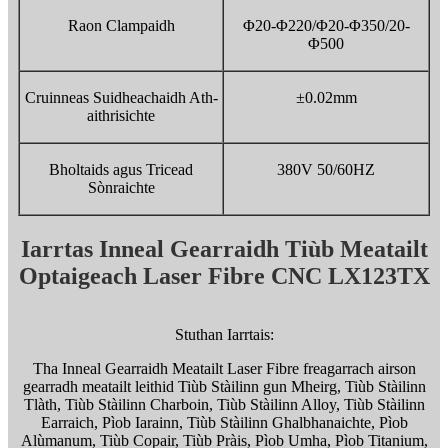
Raon Clampaidh
Φ20-Φ220/Φ20-Φ350/20-
Φ500
Cruinneas Suidheachaidh Ath-
±0.02mm
aithrisichte
Bholtaids agus Tricead
380V 50/60HZ
Sònraichte
Iarrtas Inneal Gearraidh Tiùb Meatailt
Optaigeach Laser Fibre CNC LX123TX
Stuthan Iarrtais:
Tha Inneal Gearraidh Meatailt Laser Fibre freagarrach airson
gearradh meatailt leithid Tiùb Stàilinn gun Mheirg, Tiùb Stàilinn
Tlàth, Tiùb Stàilinn Charboin, Tiùb Stàilinn Alloy, Tiùb Stàilinn
Earraich, Pìob Iarainn, Tiùb Stàilinn Ghalbhanaichte, Pìob
Alùmanum, Tiùb Copair, Tiùb Pràis, Pìob Umha, Pìob Titanium,