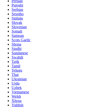
Persian
Punjabi
Serbian
Sesotho
Sinhala
Slovak
Slovenian
Somali
Samoan
Scots Gaelic
Shona
Sindhi
Sundanese
Swahili
Tajik
Tamil
Telugu
Thai
Ukrainian
Urdu
Uzbek
Vietnamese
Welsh
Xhosa
Yiddish