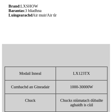
Brand
:LXSHOW
Barantas
:3 bliadhna
Luingearachd
Air muir/Air tìr
Modail Inneal
LX123TX
Cumhachd an Gineadair
1000-30000W
Chuck
Chucks niùmatach dùbailte
aghaidh is cùil