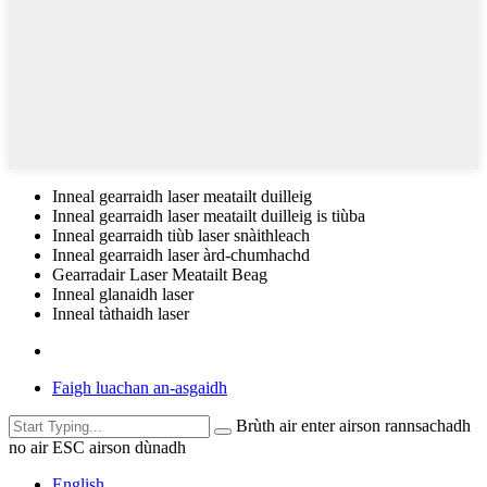
Inneal gearraidh laser meatailt duilleig
Inneal gearraidh laser meatailt duilleig is tiùba
Inneal gearraidh tiùb laser snàithleach
Inneal gearraidh laser àrd-chumhachd
Gearradair Laser Meatailt Beag
Inneal glanaidh laser
Inneal tàthaidh laser
Faigh luachan an-asgaidh
Brùth air enter airson rannsachadh
no air ESC airson dùnadh
English