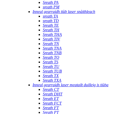
Sreath PA
sreath PM
Inneal gearraidh tiùb laser snàithleach
sreath TA
sreath TD
Sreath TE
Sreath TH
Sreath THA
Sreath TIV
Sreath TN
Sreath TNA
Sreath TNB
Sreath TQ
Sreath TS
Sreath TU
Sreath TUB
Sreath TX
Sreath TXA
Inneal gearraidh laser meatailt duilleig is tiùba
Sreath CT
Sreath DHT
Sreath ET
Sreath FCT
Sreath FT
Sreath PT