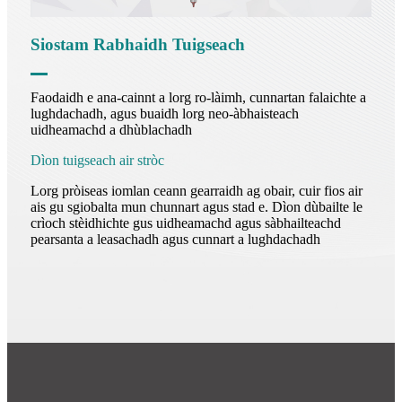
Siostam Rabhaidh Tuigseach
Faodaidh e ana-cainnt a lorg ro-làimh, cunnartan falaichte a
lughdachadh, agus buaidh lorg neo-àbhaisteach
uidheamachd a dhùblachadh
Dìon tuigseach air stròc
Lorg pròiseas iomlan ceann gearraidh ag obair, cuir fios air
ais gu sgiobalta mun chunnart agus stad e. Dìon dùbailte le
crìoch stèidhichte gus uidheamachd agus sàbhailteachd
pearsanta a leasachadh agus cunnart a lughdachadh