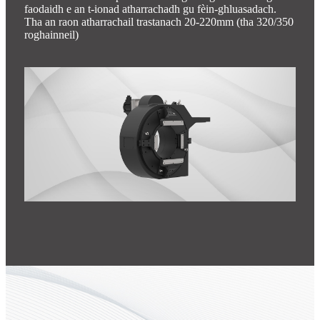
faodaidh e an t-ionad atharrachadh gu fèin-ghluasadach.
Tha an raon atharrachail trastanach 20-220mm (tha 320/350
roghainneil)