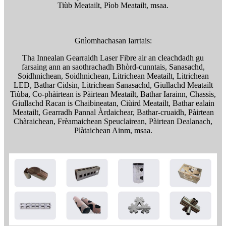
Tiùb Meatailt, Pìob Meatailt, msaa.
Gnìomhachasan Iarrtais:
Tha Innealan Gearraidh Laser Fibre air an cleachdadh gu
farsaing ann an saothrachadh Bhòrd-cunntais, Sanasachd,
Soidhnichean, Soidhnichean, Litrichean Meatailt, Litrichean
LED, Bathar Cidsin, Litrichean Sanasachd, Giullachd Meatailt
Tiùba, Co-phàirtean is Pàirtean Meatailt, Bathar Iarainn, Chassis,
Giullachd Racan is Chaibineatan, Ciùird Meatailt, Bathar ealain
Meatailt, Gearradh Pannal Àrdaichear, Bathar-cruaidh, Pàirtean
Chàraichean, Frèamaichean Speuclairean, Pàirtean Dealanach,
Plàtaichean Ainm, msaa.