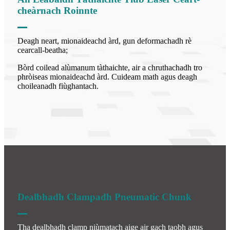
cheàrnach Roinnte
Deagh neart, mionaideachd àrd, gun deformachadh rè
cearcall-beatha;
Bòrd coilead alùmanum tàthaichte, air a chruthachadh tro
phròiseas mionaideachd àrd. Cuideam math agus deagh
choileanadh fiùghantach.
Dealbhadh Clampadh Pneumatic Chunk
Tha dealbhadh clamp niùmatach aige air gach taobh agus