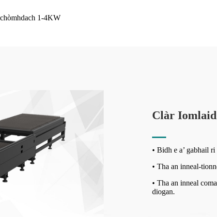
Clàr Iomlaid
• Bidh e a’ gabhail ri
• Tha an inneal-tionn
• Tha an inneal comas
diogan.