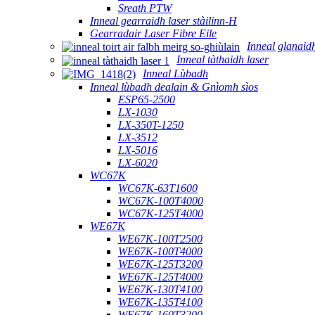
Sreath PTW
Inneal gearraidh laser stàilinn-H
Gearradair Laser Fibre Eile
Inneal glanaidh
Inneal tàthaidh laser
Inneal Lùbadh
Inneal lùbadh dealain & Gnìomh sìos
ESP65-2500
LX-1030
LX-350T-1250
LX-3512
LX-5016
LX-6020
WC67K
WC67K-63T1600
WC67K-100T4000
WC67K-125T4000
WE67K
WE67K-100T2500
WE67K-100T4000
WE67K-125T3200
WE67K-125T4000
WE67K-130T4100
WE67K-135T4100
WE67K-160T3200