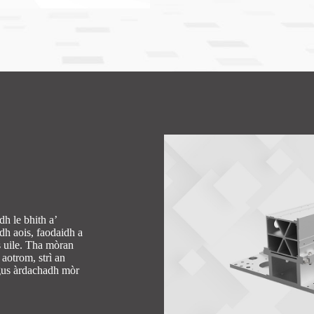
h le bhith a’
dh aois, faodaidh a
es uile. Tha mòran
aotrom, strì an
gus àrdachadh mòr