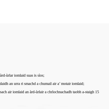
 àrd-ùrlar iomlaid suas is sìos;
daidh an urra ri smachd a chumail air a’ motair iomlaid;
ach air iomlaid an àrd-ùrlair a chrìochnachadh taobh a-staigh 15