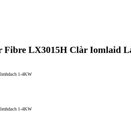
ser Fibre LX3015H Clàr Iomlai
-chòmhdach 1-4KW
-chòmhdach 1-4KW