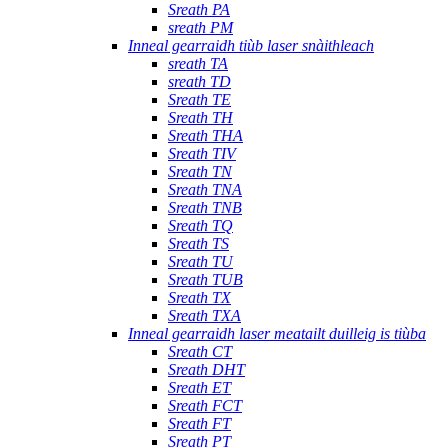
Sreath PA
sreath PM
Inneal gearraidh tiùb laser snàithleach
sreath TA
sreath TD
Sreath TE
Sreath TH
Sreath THA
Sreath TIV
Sreath TN
Sreath TNA
Sreath TNB
Sreath TQ
Sreath TS
Sreath TU
Sreath TUB
Sreath TX
Sreath TXA
Inneal gearraidh laser meatailt duilleig is tiùba
Sreath CT
Sreath DHT
Sreath ET
Sreath FCT
Sreath FT
Sreath PT