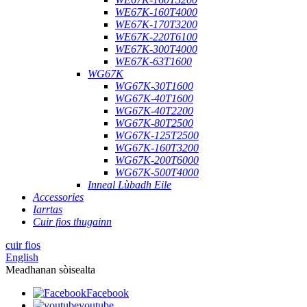
WE67K-160T4000
WE67K-170T3200
WE67K-220T6100
WE67K-300T4000
WE67K-63T1600
WG67K
WG67K-30T1600
WG67K-40T1600
WG67K-40T2200
WG67K-80T2500
WG67K-125T2500
WG67K-160T3200
WG67K-200T6000
WG67K-500T4000
Inneal Lùbadh Eile
Accessories
Iarrtas
Cuir fios thugainn
cuir fios
English
Meadhanan sòisealta
Facebook
youtube