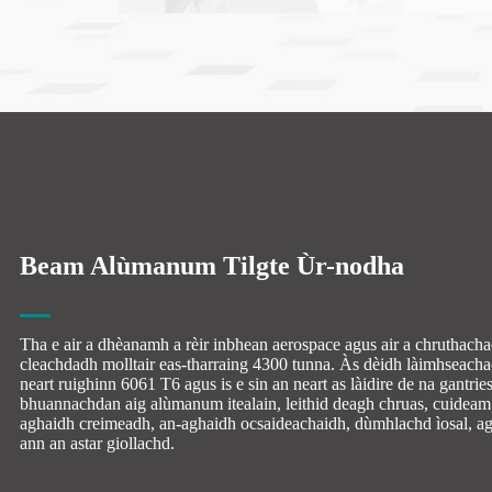
Beam Alùmanum Tilgte Ùr-nodha
Tha e air a dhèanamh a rèir inbhean aerospace agus air a chruthachad
cleachdadh molltair eas-tharraing 4300 tunna. Às dèidh làimhseacha
neart ruighinn 6061 T6 agus is e sin an neart as làidire de na gantri
bhuannachdan aig alùmanum itealain, leithid deagh chruas, cuideam 
aghaidh creimeadh, an-aghaidh ocsaideachaidh, dùmhlachd ìosal, a
ann an astar giollachd.