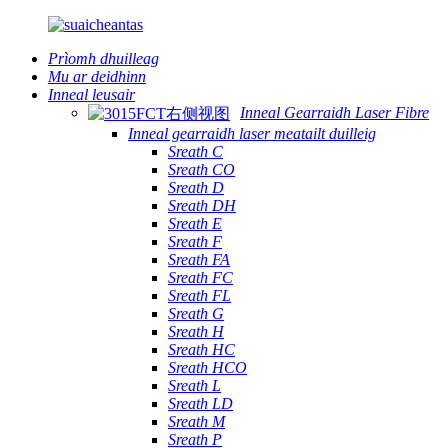
Prìomh dhuilleag
Mu ar deidhinn
Inneal leusair
Inneal Gearraidh Laser Fibre
Inneal gearraidh laser meatailt duilleig
Sreath C
Sreath CO
Sreath D
Sreath DH
Sreath E
Sreath F
Sreath FA
Sreath FC
Sreath FL
Sreath G
Sreath H
Sreath HC
Sreath HCO
Sreath L
Sreath LD
Sreath M
Sreath P